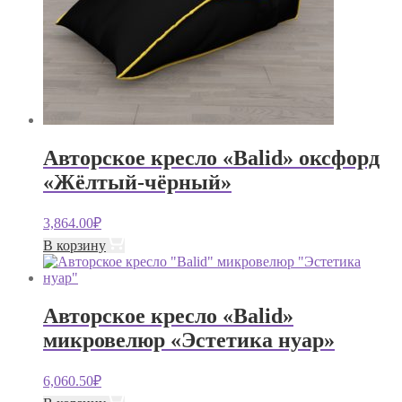
Авторское кресло «Balid» оксфорд
«Жёлтый-чёрный»
3,864.00
₽
В корзину
Авторское кресло «Balid»
микровелюр «Эстетика нуар»
6,060.50
₽