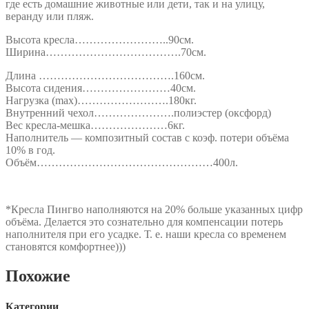
где есть домашние животные или дети, так и на улицу,
веранду или пляж.
Высота кресла……………………..90см.
Ширина……………………………….70см.
Длина ……………………………….160см.
Высота сидения……………………40см.
Нагрузка (max)…………………….180кг.
Внутренний чехол………………….полиэстер (оксфорд)
Вес кресла-мешка…………………6кг.
Наполнитель — композитный состав с коэф. потери объёма
10% в год.
Объём…………………………………………400л.
*Кресла Пингво наполняются на 20% больше указанных цифр
объёма. Делается это сознательно для компенсации потерь
наполнителя при его усадке. Т. е. наши кресла со временем
становятся комфортнее)))
Похожие
Категории