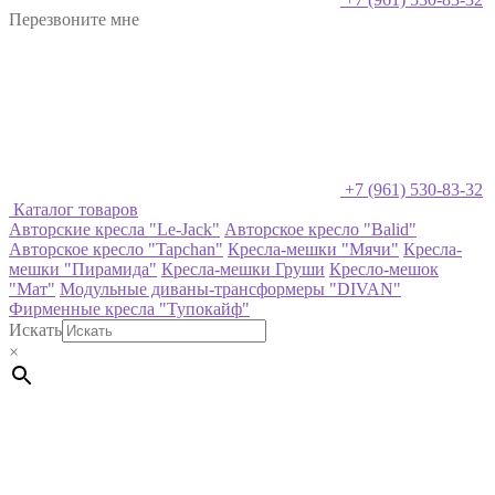
Перезвоните мне
+7 (961) 530-83-32
Каталог товаров
Авторские кресла "Le-Jack"
Авторское кресло "Balid"
Авторское кресло "Tapchan"
Кресла-мешки "Мячи"
Кресла-
мешки "Пирамида"
Кресла-мешки Груши
Кресло-мешок
"Мат"
Модульные диваны-трансформеры "DIVAN"
Фирменные кресла "Тупокайф"
Искать
×