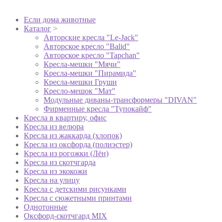
Если дома животные
Каталог
>
Авторские кресла "Le-Jack"
Авторское кресло "Balid"
Авторское кресло "Tapchan"
Кресла-мешки "Мячи"
Кресла-мешки "Пирамида"
Кресла-мешки Груши
Кресло-мешок "Мат"
Модульные диваны-трансформеры "DIVAN"
Фирменные кресла "Тупокайф"
Кресла в квартиру, офис
Кресла из велюра
Кресла из жаккарда (хлопок)
Кресла из оксфорда (полиэстер)
Кресла из рогожки (Лён)
Кресла из скотчгарда
Кресла из экокожи
Кресла на улицу
Кресла с детскими рисунками
Кресла с сюжетными принтами
Однотонные
Оксфорд-скотчгард MIX