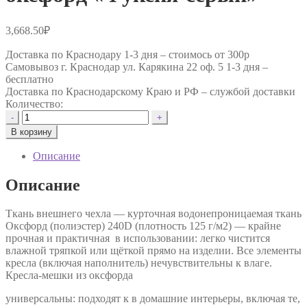
3,668.50
₽
Доставка по Краснодару 1-3 дня –
стоимось от 300р
Самовывоз г. Краснодар ул. Карякина 22 оф. 5 1-3 дня –
бесплатно
Доставка по Краснодарскому Краю и РФ –
службой доставки
Количество:
Количество
-
+
товара
В корзину
Авторское
кресло
Описание
"Le-
Jack"
Описание
оксфорд
"Фуксия-
Ткань внешнего чехла — курточная водонепроницаемая ткань
серый"
Оксфорд (полиэстер) 240D (плотность 125 г/м2) — крайне
прочная и практичная в использовании: легко чистится
влажной тряпкой или щёткой прямо на изделии. Все элементы
кресла (включая наполнитель) нечувствительны к влаге.
Кресла-мешки из оксфорда
универсальны: подходят к в домашние интерьеры, включая те,