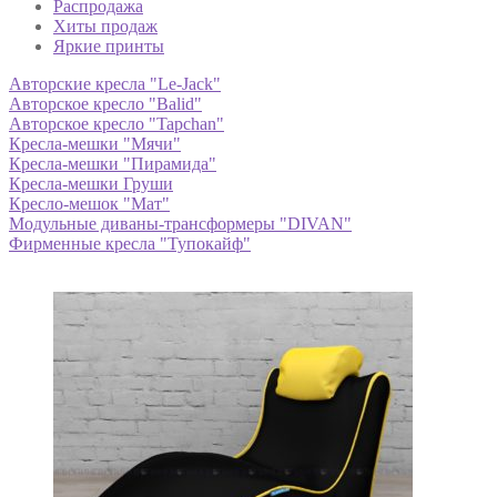
Распродажа
Хиты продаж
Яркие принты
Авторские кресла "Le-Jack"
Авторское кресло "Balid"
Авторское кресло "Tapchan"
Кресла-мешки "Мячи"
Кресла-мешки "Пирамида"
Кресла-мешки Груши
Кресло-мешок "Мат"
Модульные диваны-трансформеры "DIVAN"
Фирменные кресла "Тупокайф"