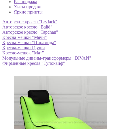
Распродажа
Хиты продаж
Яркие принты
Авторские кресла "Le-Jack"
Авторское кресло "Balid"
Авторское кресло "Tapchan"
Кресла-мешки "Мячи"
Кресла-мешки "Пирамида"
Кресла-мешки Груши
Кресло-мешок "Мат"
Модульные диваны-трансформеры "DIVAN"
Фирменные кресла "Тупокайф"