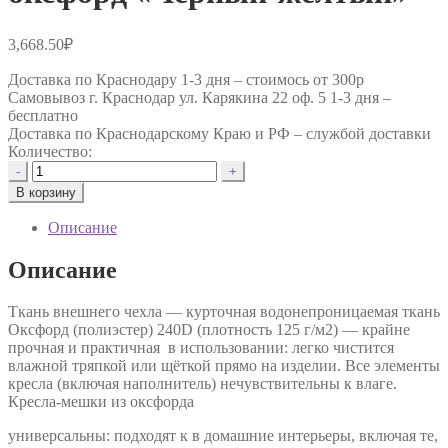
3,668.50
₽
Доставка по Краснодару 1-3 дня –
стоимось от 300р
Самовывоз г. Краснодар ул. Карякина 22 оф. 5 1-3 дня –
бесплатно
Доставка по Краснодарскому Краю и РФ –
службой доставки
Количество:
Количество
-
+
товара
В корзину
Авторское
кресло
Описание
"Le-
Jack"
Описание
оксфорд
"Чёрный-
Ткань внешнего чехла — курточная водонепроницаемая ткань
жёлтый"
Оксфорд (полиэстер) 240D (плотность 125 г/м2) — крайне
прочная и практичная в использовании: легко чистится
влажной тряпкой или щёткой прямо на изделии. Все элементы
кресла (включая наполнитель) нечувствительны к влаге.
Кресла-мешки из оксфорда
универсальны: подходят к в домашние интерьеры, включая те,