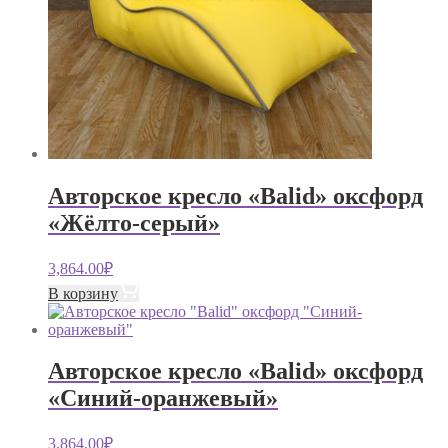
Авторское кресло «Balid» оксфорд
«Жёлто-серый»
3,864.00
₽
В корзину
Авторское кресло «Balid» оксфорд
«Синий-оранжевый»
3,864.00
₽