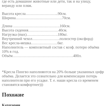
где есть домашние животные или дети, так и на улицу,
веранду или пляж.
Высота кресла……………………..90см.
Ширина……………………………….70см.
Длина ……………………………….160см.
Высота сидения……………………40см.
Нагрузка (max)…………………….180кг.
Внутренний чехол………………….полиэстер (оксфорд)
Вес кресла-мешка…………………6кг.
Наполнитель — композитный состав с коэф. потери объёма
10% в год.
Объём…………………………………………400л.
*Кресла Пингво наполняются на 20% больше указанных цифр
объёма. Делается это сознательно для компенсации потерь
наполнителя при его усадке. Т. е. наши кресла со временем
становятся комфортнее)))
Похожие
Категории