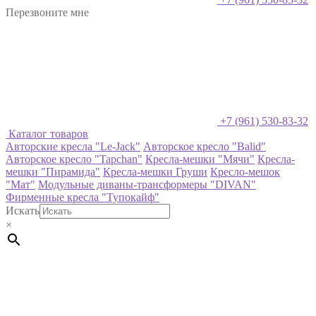
Перезвоните мне
+7 (961) 530-83-32
Каталог товаров
Авторские кресла "Le-Jack"
Авторское кресло "Balid"
Авторское кресло "Tapchan"
Кресла-мешки "Мячи"
Кресла-
мешки "Пирамида"
Кресла-мешки Груши
Кресло-мешок
"Мат"
Модульные диваны-трансформеры "DIVAN"
Фирменные кресла "Тупокайф"
Искать
×