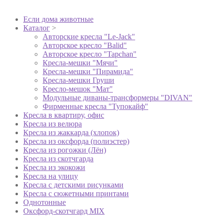
Если дома животные
Каталог
>
Авторские кресла "Le-Jack"
Авторское кресло "Balid"
Авторское кресло "Tapchan"
Кресла-мешки "Мячи"
Кресла-мешки "Пирамида"
Кресла-мешки Груши
Кресло-мешок "Мат"
Модульные диваны-трансформеры "DIVAN"
Фирменные кресла "Тупокайф"
Кресла в квартиру, офис
Кресла из велюра
Кресла из жаккарда (хлопок)
Кресла из оксфорда (полиэстер)
Кресла из рогожки (Лён)
Кресла из скотчгарда
Кресла из экокожи
Кресла на улицу
Кресла с детскими рисунками
Кресла с сюжетными принтами
Однотонные
Оксфорд-скотчгард MIX