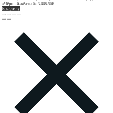
«Чёрный-жёлтый»
3,668.50
₽
В корзину