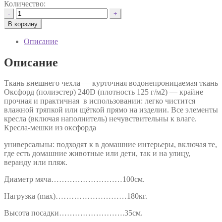
Количество:
Количество
-
+
товара
В корзину
Кресло-
мешок
Описание
"Футбэг"
оксфорд
Описание
"Белый-
синий"
Ткань внешнего чехла — курточная водонепроницаемая ткань
Оксфорд (полиэстер) 240D (плотность 125 г/м2) — крайне
прочная и практичная в использовании: легко чистится
влажной тряпкой или щёткой прямо на изделии. Все элементы
кресла (включая наполнитель) нечувствительны к влаге.
Кресла-мешки из оксфорда
универсальны: подходят к в домашние интерьеры, включая те,
где есть домашние животные или дети, так и на улицу,
веранду или пляж.
Диаметр мяча………………………100см.
Нагрузка (max)………………………180кг.
Высота посадки…………………….35см.