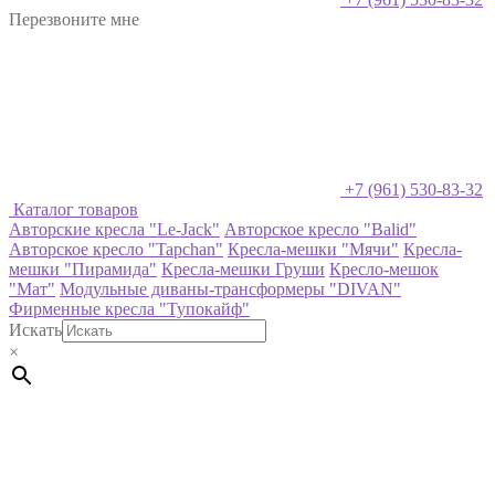
Перезвоните мне
+7 (961) 530-83-32
Каталог товаров
Авторские кресла "Le-Jack"
Авторское кресло "Balid"
Авторское кресло "Tapchan"
Кресла-мешки "Мячи"
Кресла-
мешки "Пирамида"
Кресла-мешки Груши
Кресло-мешок
"Мат"
Модульные диваны-трансформеры "DIVAN"
Фирменные кресла "Тупокайф"
Искать
×