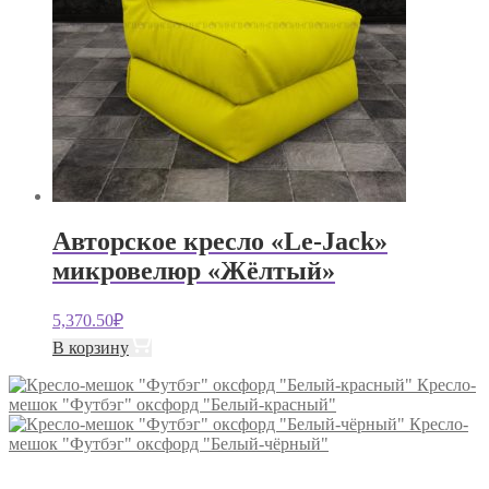
Авторское кресло «Le-Jack»
микровелюр «Жёлтый»
5,370.50
₽
В корзину
Кресло-
мешок "Футбэг" оксфорд "Белый-красный"
Кресло-
мешок "Футбэг" оксфорд "Белый-чёрный"