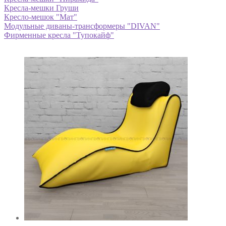
Кресла-мешки Груши
Кресло-мешок "Мат"
Модульные диваны-трансформеры "DIVAN"
Фирменные кресла "Тупокайф"