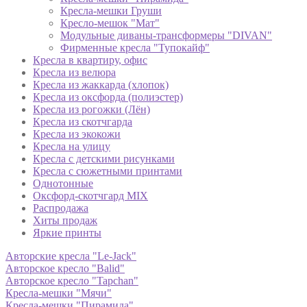
Кресла-мешки Груши
Кресло-мешок "Мат"
Модульные диваны-трансформеры "DIVAN"
Фирменные кресла "Тупокайф"
Кресла в квартиру, офис
Кресла из велюра
Кресла из жаккарда (хлопок)
Кресла из оксфорда (полиэстер)
Кресла из рогожки (Лён)
Кресла из скотчгарда
Кресла из экокожи
Кресла на улицу
Кресла с детскими рисунками
Кресла с сюжетными принтами
Однотонные
Оксфорд-скотчгард MIX
Распродажа
Хиты продаж
Яркие принты
Авторские кресла "Le-Jack"
Авторское кресло "Balid"
Авторское кресло "Tapchan"
Кресла-мешки "Мячи"
Кресла-мешки "Пирамида"