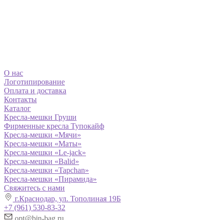
О нас
Логотипирование
Оплата и доставка
Контакты
Каталог
Кресла-мешки Груши
Фирменные кресла Тупокайф
Кресла-мешки «Мячи»
Кресла-мешки «Маты»
Кресла-мешки «Le-jack»
Кресла-мешки «Balid»
Кресла-мешки «Tapchan»
Кресла-мешки «Пирамида»
Свяжитесь с нами
г.Краснодар, ул. Тополиная 19Б
+7 (961) 530-83-32
opt@bin-bag.ru