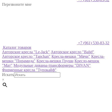
Перезвоните мне
+7 (961) 530-83-32
Каталог товаров
Авторские кресла "Le-Jack"
Авторское кресло "Balid"
Авторское кресло "Tapchan"
Кресла-мешки "Мячи"
Кресла-
мешки "Пирамида"
Кресла-мешки Груши
Кресло-мешок
"Мат"
Модульные диваны-трансформеры "DIVAN"
Фирменные кресла "Тупокайф"
Искать
×