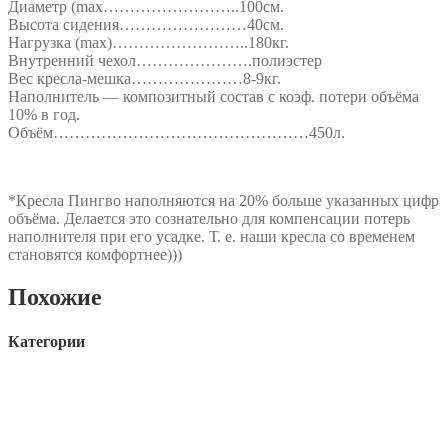
Диаметр (max……………………..100см.
Высота сидения……………………40см.
Нагрузка (max)……………………..180кг.
Внутренний чехол………………….полиэстер
Вес кресла-мешка…………………8-9кг.
Наполнитель — композитный состав с коэф. потери объёма
10% в год.
Объём…………………………………………450л.
*Кресла Пингво наполняются на 20% больше указанных цифр
объёма. Делается это сознательно для компенсации потерь
наполнителя при его усадке. Т. е. наши кресла со временем
становятся комфортнее)))
Похожие
Категории