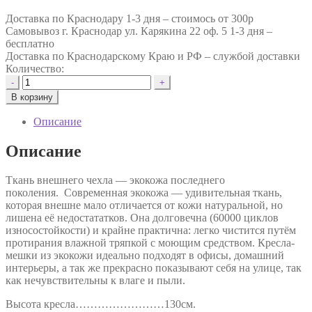
Доставка по Краснодару 1-3 дня –
стоимось от 300р
Самовывоз г. Краснодар ул. Карякина 22 оф. 5 1-3 дня –
бесплатно
Доставка по Краснодарскому Краю и РФ –
службой доставки
Количество:
Количество
-
+
товара
В корзину
Кресло-
мешок
Описание
Фирменное
Тупокайф
Описание
экокожа
"Шоколадный-
Ткань внешнего чехла — экокожа последнего
кремовый"
поколения. Современная экокожа — удивительная ткань,
которая внешне мало отличается от кожи натуральной, но
лишена её недостататков. Она долговечна (60000 циклов
износостойкости) и крайне практична: легко чистится путём
протирания влажной тряпкой с моющим средством. Кресла-
мешки из экокожи идеально подходят в офисы, домашний
интерьеры, а так же прекрасно показывают себя на улице, так
как нечувствительны к влаге и пыли.
Высота кресла……………………130см.