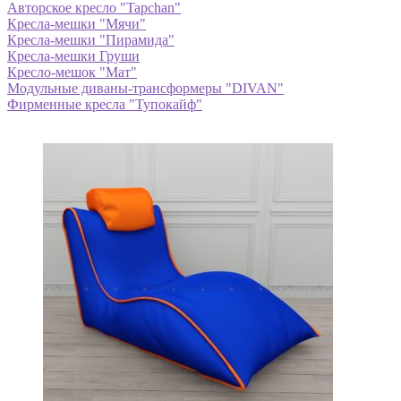
Авторское кресло "Tapchan"
Кресла-мешки "Мячи"
Кресла-мешки "Пирамида"
Кресла-мешки Груши
Кресло-мешок "Мат"
Модульные диваны-трансформеры "DIVAN"
Фирменные кресла "Тупокайф"