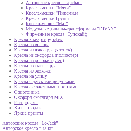
Авторское кресло "Tapchan"
Кресла-мешки "Мячи"
Кресла-мешки "Пирамида"
Кресла-мешки Груши
Кресло-мешок "Мат"
Модульные диваны-трансформеры "DIVAN"
Фирменные кресла "Тупокайф"
Кресла в квартиру, офис
Кресла из велюра
Кресла из жаккарда (хлопок)
Кресла из оксфорда (полиэстер)
Кресла из рогожки (Лён)
Кресла из скотчгарда
Кресла из экокожи
Кресла на улицу
Кресла с детскими рисунками
Кресла с сюжетными принтами
Однотонные
Оксфорд-скотчгард MIX
Распродажа
Хиты продаж
Яркие принты
Авторские кресла "Le-Jack"
Авторское кресло "Balid"