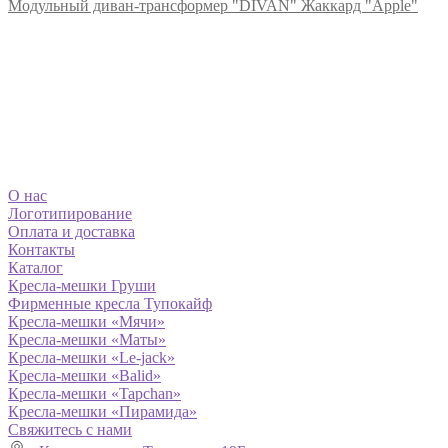
Модульный диван-трансформер "DIVAN" Жаккард "Apple"
О нас
Логотипирование
Оплата и доставка
Контакты
Каталог
Кресла-мешки Груши
Фирменные кресла Тупокайф
Кресла-мешки «Мячи»
Кресла-мешки «Маты»
Кресла-мешки «Le-jack»
Кресла-мешки «Balid»
Кресла-мешки «Tapchan»
Кресла-мешки «Пирамида»
Свяжитесь с нами