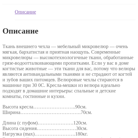
кресло
"Tapchan"
Велюр
Описание
"Голубой"
Описание
Ткань внешнего чехла — мебельный микровелюр — очень
мягкая, бархатистая и приятная наощупь. Современные
микровелюры — высокотехнологичные ткани, обработанные
грязе-водоотталкивающими пропитками. Если у вас в доме
когтистые животные — эти ткани для вас, потому что велюры
являются антивандальными тканями и не страдают от когтей
и зубов ваших питомцев. Велюровые чехлы стираются в
машинке при 30 0С. Кресла-мешки из велюра идеально
подходят в домашние интерьеры: спальные и детские
комнаты, гостинные и кухни.
Высота кресла……………………..90см.
Ширина……………………………….70см.
Длина (с пуфом)………………….120см.
Высота сидения……………………30см.
Нагрузка (max)…………………….180кг.