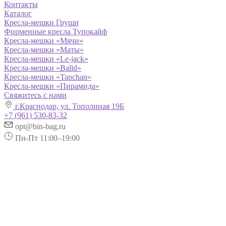
Контакты
Каталог
Кресла-мешки Груши
Фирменные кресла Тупокайф
Кресла-мешки «Мячи»
Кресла-мешки «Маты»
Кресла-мешки «Le-jack»
Кресла-мешки «Balid»
Кресла-мешки «Tapchan»
Кресла-мешки «Пирамида»
Свяжитесь с нами
г.Краснодар, ул. Тополиная 19Б
+7 (961) 530-83-32
opt@bin-bag.ru
Пн-Пт 11:00–19:00