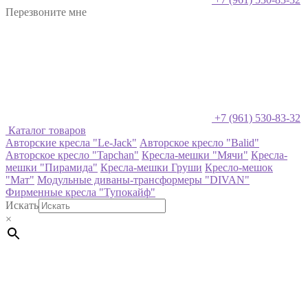
Перезвоните мне
+7 (961) 530-83-32
Каталог товаров
Авторские кресла "Le-Jack"
Авторское кресло "Balid"
Авторское кресло "Tapchan"
Кресла-мешки "Мячи"
Кресла-
мешки "Пирамида"
Кресла-мешки Груши
Кресло-мешок
"Мат"
Модульные диваны-трансформеры "DIVAN"
Фирменные кресла "Тупокайф"
Искать
×