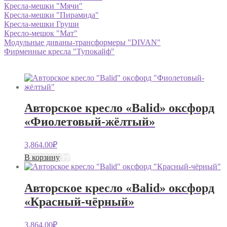
Кресла-мешки "Мячи"
Кресла-мешки "Пирамида"
Кресла-мешки Груши
Кресло-мешок "Мат"
Модульные диваны-трансформеры "DIVAN"
Фирменные кресла "Тупокайф"
Авторское кресло «Balid» оксфорд
«Фиолетовый-жёлтый»
3,864.00
₽
В корзину
Авторское кресло «Balid» оксфорд
«Красный-чёрный»
3,864.00
₽