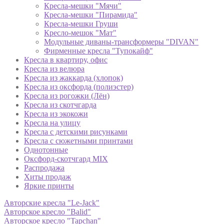
Кресла-мешки "Мячи"
Кресла-мешки "Пирамида"
Кресла-мешки Груши
Кресло-мешок "Мат"
Модульные диваны-трансформеры "DIVAN"
Фирменные кресла "Тупокайф"
Кресла в квартиру, офис
Кресла из велюра
Кресла из жаккарда (хлопок)
Кресла из оксфорда (полиэстер)
Кресла из рогожки (Лён)
Кресла из скотчгарда
Кресла из экокожи
Кресла на улицу
Кресла с детскими рисунками
Кресла с сюжетными принтами
Однотонные
Оксфорд-скотчгард MIX
Распродажа
Хиты продаж
Яркие принты
Авторские кресла "Le-Jack"
Авторское кресло "Balid"
Авторское кресло "Tapchan"