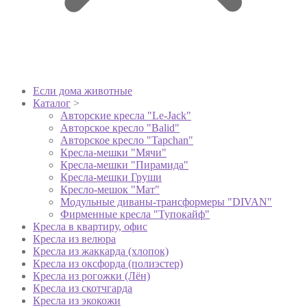
Если дома животные
Каталог
>
Авторские кресла "Le-Jack"
Авторское кресло "Balid"
Авторское кресло "Tapchan"
Кресла-мешки "Мячи"
Кресла-мешки "Пирамида"
Кресла-мешки Груши
Кресло-мешок "Мат"
Модульные диваны-трансформеры "DIVAN"
Фирменные кресла "Тупокайф"
Кресла в квартиру, офис
Кресла из велюра
Кресла из жаккарда (хлопок)
Кресла из оксфорда (полиэстер)
Кресла из рогожки (Лён)
Кресла из скотчгарда
Кресла из экокожи