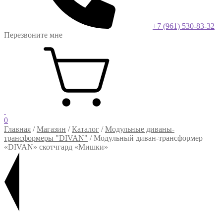
+7 (961) 530-83-32
Перезвоните мне
0
Главная
/
Магазин
/
Каталог
/
Модульные диваны-
трансформеры "DIVAN"
/
Модульный диван-трансформер
«DIVAN» скотчгард «Мишки»