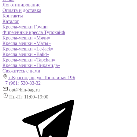
Логотипирование
Оплата и доставка
Контакты
Каталог
Кресла-мешки Груши
Фирменные кресла Тупокайф
Кресла-мешки «Мячи»
Кресла-мешки «Маты»
Кресла-мешки «Le-jack»
Кресла-мешки «Balid»
Кресла-мешки «Tapchan»
Кресла-мешки «Пирамида»
Свяжитесь с нами
г.Краснодар, ул. Тополиная 19Б
+7 (961) 530-83-32
opt@bin-bag.ru
Пн-Пт 11:00–19:00