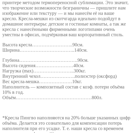
принтере методом термопереносной сублимации. Это значит,
что творческие возможности безграничны — пришлите нам
изображение или текстуру — и мы нанесём её на ваше
кресло. Кресла-мешки из скотчгарда идеально подойдут в
домашние интерьеры: детские и гостиные комнаты, а так же
кресла с нанесёнными фирменными логотипами очень
уместны в офисах, подчёркивая ваш корпоративный стиль.
Высота кресла……………………..90см.
Ширина……………………………..140см.
Глубина……………………………….90см.
Высота сидения……………………40см.
Нагрузка (max)……………………..300кг.
Внутренний чехол………………….полиэстер (оксфорд)
Вес кресла-мешка…………………10кг.
Наполнитель — композитный состав с коэф. потери объёма
10% в год.
Объём…………………………………………800л.
*Кресла Пингво наполняются на 20% больше указанных цифр
объёма. Делается это сознательно для компенсации потерь
наполнителя при его усадке. Т. е. наши кресла со временем