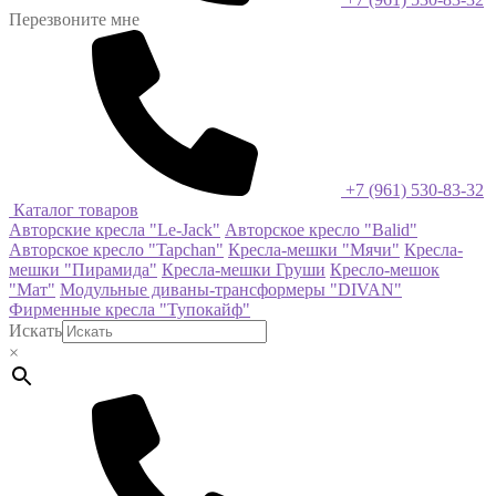
Перезвоните мне
+7 (961) 530-83-32
Каталог товаров
Авторские кресла "Le-Jack"
Авторское кресло "Balid"
Авторское кресло "Tapchan"
Кресла-мешки "Мячи"
Кресла-
мешки "Пирамида"
Кресла-мешки Груши
Кресло-мешок
"Мат"
Модульные диваны-трансформеры "DIVAN"
Фирменные кресла "Тупокайф"
Искать
×