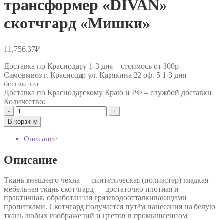
трансформер «DIVAN»
скотчгард «Мишки»
11,756.37
₽
Доставка по Краснодару 1-3 дня –
стоимось от 300р
Самовывоз г. Краснодар ул. Карякина 22 оф. 5 1-3 дня –
бесплатно
Доставка по Краснодарскому Краю и РФ –
службой доставки
Количество:
Количество
-
+
товара
В корзину
Модульный
диван-
Описание
трансформер
"DIVAN"
Описание
скотчгард
"Мишки"
Ткань внешнего чехла — синтетическая (полиэстер) гладкая
мебельная ткань скотчгард — достаточно плотная и
практичная, обработанная грязеводоотталкивающими
пропитками. Скотчгард получается путём нанесения на белую
ткань любых изображений и цветов в промышленном