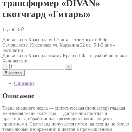
трансформер «DIVAN»
скотчгард «Гитары»
11,756.37
₽
Доставка по Краснодару 1-3 дня –
стоимось от 300р
Самовывоз г. Краснодар ул. Карякина 22 оф. 5 1-3 дня –
бесплатно
Доставка по Краснодарскому Краю и РФ –
службой доставки
Количество:
Количество
-
+
товара
В корзину
Модульный
диван-
Описание
трансформер
"DIVAN"
Описание
скотчгард
"Гитары"
Ткань внешнего чехла — синтетическая (полиэстер) гладкая
мебельная ткань скотчгард — достаточно плотная и
практичная, обработанная грязеводоотталкивающими
пропитками. Скотчгард получается путём нанесения на белую
ткань любых изображений и цветов в промышленном