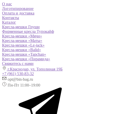
О нас
Логотипирование
Оплата и доставка
Контакты
Каталог
Кресла-мешки Груши
Фирменные кресла Тупокайф
Кресла-мешки «Мячи»
Кресла-мешки «Маты»
Кресла-мешки «Le-jack»
Кресла-мешки «Balid»
Кресла-мешки «Tapchan»
Кресла-мешки «Пирамида»
Свяжитесь с нами
г.Краснодар, ул. Тополиная 19Б
+7 (961) 530-83-32
opt@bin-bag.ru
Пн-Пт 11:00–19:00