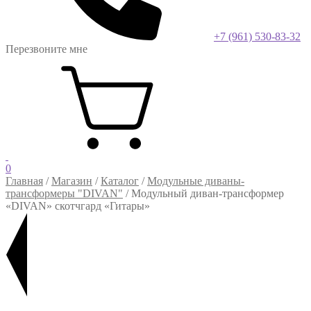
+7 (961) 530-83-32
Перезвоните мне
0
Главная
/
Магазин
/
Каталог
/
Модульные диваны-
трансформеры "DIVAN"
/
Модульный диван-трансформер
«DIVAN» скотчгард «Гитары»