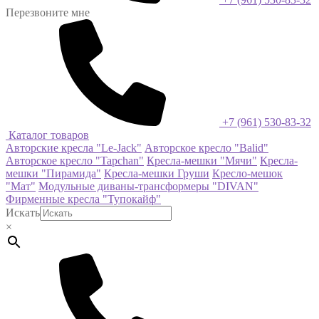
Перезвоните мне
+7 (961) 530-83-32
Каталог товаров
Авторские кресла "Le-Jack"
Авторское кресло "Balid"
Авторское кресло "Tapchan"
Кресла-мешки "Мячи"
Кресла-
мешки "Пирамида"
Кресла-мешки Груши
Кресло-мешок
"Мат"
Модульные диваны-трансформеры "DIVAN"
Фирменные кресла "Тупокайф"
Искать
×