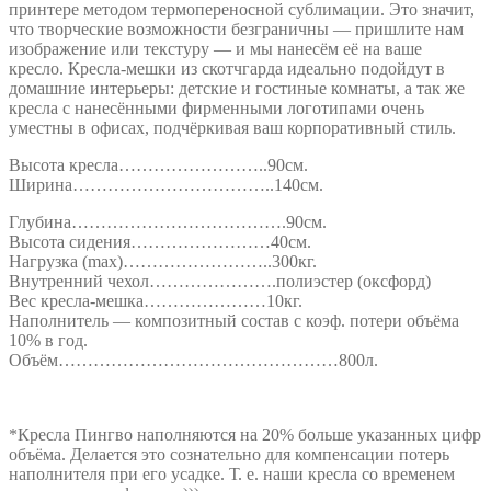
принтере методом термопереносной сублимации. Это значит,
что творческие возможности безграничны — пришлите нам
изображение или текстуру — и мы нанесём её на ваше
кресло. Кресла-мешки из скотчгарда идеально подойдут в
домашние интерьеры: детские и гостиные комнаты, а так же
кресла с нанесёнными фирменными логотипами очень
уместны в офисах, подчёркивая ваш корпоративный стиль.
Высота кресла……………………..90см.
Ширина……………………………..140см.
Глубина……………………………….90см.
Высота сидения……………………40см.
Нагрузка (max)……………………..300кг.
Внутренний чехол………………….полиэстер (оксфорд)
Вес кресла-мешка…………………10кг.
Наполнитель — композитный состав с коэф. потери объёма
10% в год.
Объём…………………………………………800л.
*Кресла Пингво наполняются на 20% больше указанных цифр
объёма. Делается это сознательно для компенсации потерь
наполнителя при его усадке. Т. е. наши кресла со временем