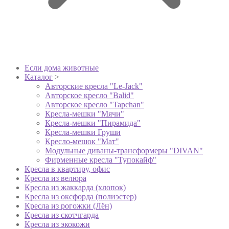
Если дома животные
Каталог
>
Авторские кресла "Le-Jack"
Авторское кресло "Balid"
Авторское кресло "Tapchan"
Кресла-мешки "Мячи"
Кресла-мешки "Пирамида"
Кресла-мешки Груши
Кресло-мешок "Мат"
Модульные диваны-трансформеры "DIVAN"
Фирменные кресла "Тупокайф"
Кресла в квартиру, офис
Кресла из велюра
Кресла из жаккарда (хлопок)
Кресла из оксфорда (полиэстер)
Кресла из рогожки (Лён)
Кресла из скотчгарда
Кресла из экокожи