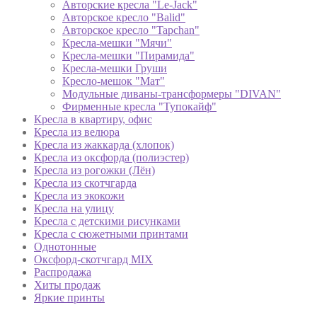
Авторские кресла "Le-Jack"
Авторское кресло "Balid"
Авторское кресло "Tapchan"
Кресла-мешки "Мячи"
Кресла-мешки "Пирамида"
Кресла-мешки Груши
Кресло-мешок "Мат"
Модульные диваны-трансформеры "DIVAN"
Фирменные кресла "Тупокайф"
Кресла в квартиру, офис
Кресла из велюра
Кресла из жаккарда (хлопок)
Кресла из оксфорда (полиэстер)
Кресла из рогожки (Лён)
Кресла из скотчгарда
Кресла из экокожи
Кресла на улицу
Кресла с детскими рисунками
Кресла с сюжетными принтами
Однотонные
Оксфорд-скотчгард MIX
Распродажа
Хиты продаж
Яркие принты