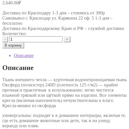
2,640.00
₽
Доставка по Краснодару 1-3 дня –
стоимось от 300р
Самовывоз г. Краснодар ул. Карякина 22 оф. 5 1-3 дня –
бесплатно
Доставка по Краснодарскому Краю и РФ –
службой доставки
Количество:
Количество
-
+
товара
В корзину
Кресло-
мешок
Описание
Фирменное
Тупокайф
Описание
оксфорд
"Чёрно-
Ткань внешнего чехла — курточная водонепроницаемая ткань
синий"
Оксфорд (полиэстер) 240D (плотность 125 г/м2) — крайне
прочная и практичная в использовании: легко чистится
влажной тряпкой или щёткой прямо на изделии. Все элементы
кресла (включая наполнитель) нечувствительны к влаге.
Кресла-мешки из оксфорда
универсальны: подходят к в домашние интерьеры, включая те,
где есть домашние животные или дети, так и на улицу,
веранду или пляж.