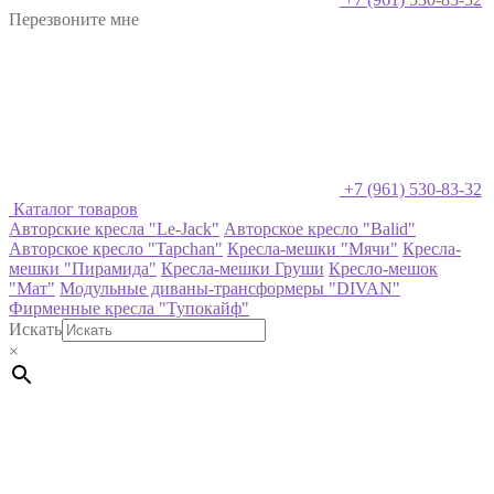
Перезвоните мне
+7 (961) 530-83-32
Каталог товаров
Авторские кресла "Le-Jack"
Авторское кресло "Balid"
Авторское кресло "Tapchan"
Кресла-мешки "Мячи"
Кресла-
мешки "Пирамида"
Кресла-мешки Груши
Кресло-мешок
"Мат"
Модульные диваны-трансформеры "DIVAN"
Фирменные кресла "Тупокайф"
Искать
×